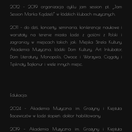
2012 – 2019 organizacja cyklu jam session pt. „Jam
Session Marka Kądzieli” w łódzkich klubach muzycznych.
2011 – do dziś, koncerty, seminaria, konferencje naukowe i
warsztaty na terenie miasta Łodzi z gośćmi z Polski i
zagranicy w miejscach takich jak: Miejska Strefa Kultury,
Akademia Muzyczna, Łódzki Dom Kultury, Art Inkubator,
Dom Literatury, Monopolis, Owoce i Warzywa, Ciągoty i
Tęsknoty, Bajkonur i wiele innych miejsc.
Edukacja:
2024 – Akademia Muzyczna im. Grażyny i Kiejstuta
Bacewiczów w Łodzi stopień: doktor habilitowany.
2019 – Akademia Muzyczna im. Grażyny i Kiejstuta