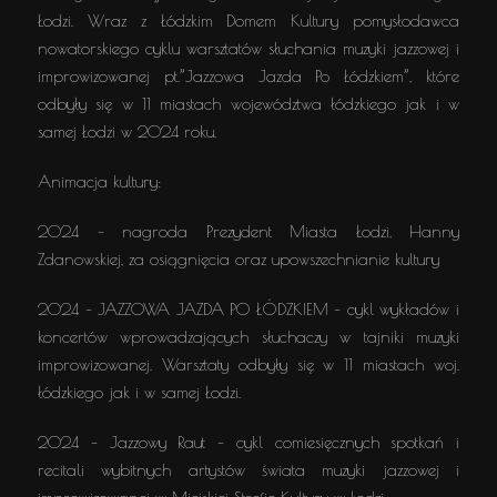
Łodzi. Wraz z Łódzkim Domem Kultury pomysłodawca
nowatorskiego cyklu warsztatów słuchania muzyki jazzowej i
improwizowanej pt.”Jazzowa Jazda Po Łódzkiem”, które
odbyły się w 11 miastach województwa łódzkiego jak i w
samej Łodzi w 2024 roku.
Animacja kultury:
2024 – nagroda Prezydent Miasta Łodzi, Hanny
Zdanowskiej, za osiągnięcia oraz upowszechnianie kultury
2024 – JAZZOWA JAZDA PO ŁÓDZKIEM – cykl wykładów i
koncertów wprowadzających słuchaczy w tajniki muzyki
improwizowanej. Warsztaty odbyły się w 11 miastach woj.
łódzkiego jak i w samej Łodzi.
2024 – Jazzowy Raut – cykl comiesięcznych spotkań i
recitali wybitnych artystów świata muzyki jazzowej i