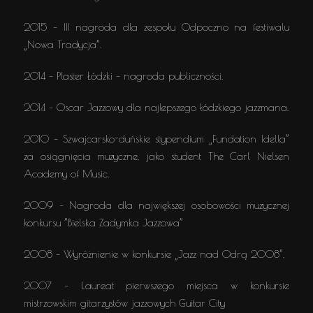
2015 – III nagroda dla zespołu Odpoczno na festiwalu
„Nowa Tradycja”.
2014 – Plaster Łódzki – nagroda publiczności.
2014 – Oscar Jazzowy dla najlepszego łódzkiego jazzmana.
2010 – Szwajcarsko-duńskie stypendium „Fundation Idella”
za osiągnięcia muzyczne, jako student The Carl Nielsen
Academy of Music.
2009 – Nagroda dla największej osobowości muzycznej
konkursu ”Bielska Zadymka Jazzowa”
2008 – Wyróżnienie w konkursie „Jazz nad Odrą 2008”,
2007 – Laureat pierwszego miejsca w konkursie
mistrzowskim gitarzystów jazzowych Guitar City