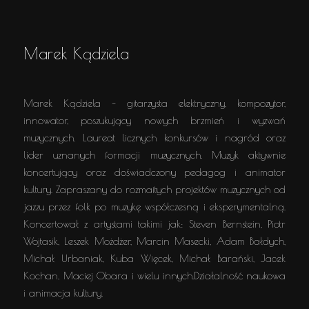
Marek Kądziela
Marek Kądziela – gitarzysta elektryczny, kompozytor,
innowator, poszukujący nowych brzmień i wyzwań
muzycznych. Laureat licznych konkursów i nagród oraz
lider uznanych formacji muzycznych. Muzyk aktywnie
koncertujący oraz doświadczony pedagog i animator
kultury. Zapraszany do rozmaitych projektów muzycznych od
jazzu przez folk po muzykę współczesną i eksperymentalną.
Koncertował z artystami takimi jak: Steven Bernstein, Piotr
Wojtasik, Leszek Możdżer, Marcin Masecki, Adam Bałdych,
Michał Urbaniak, Kuba Więcek, Michał Barański, Jacek
Kochan, Maciej Obara i wielu innych.Działalność naukowa
i animacja kultury.