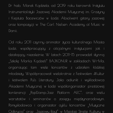
Dr hab. Marek Kądziela, od 2019 roku kierownik Instytutu
Instrumentalistyki Jazzowej Akademii Muzycznej im. Grażyny
i Kiejstuta Bacewiczów w Łodzi. Absolwent gitary jazzowej
oraz kompozycji w The Carl Nielsen Academy of Music w
Danii.
Od roku 2011 czynny animator życia kulturalnego Miasta
Łodzi, współpracujący z oficjalnymi instytucjami jak i
działający niezależnie. W latach 2011-15 prowadził słynną
„Szkołę Marka Kądzieli” BAJKONUR w zakładach Wi-Ma,
organizując tam wiele koncertów z udziałem łódzkiej
młodzieży. Współpracował wielokrotnie z Festiwalem 4Kultur
i festiwalem Puls Literatury. Jako adiunkt i wykładowca
Akademii Muzycznej w Łodzi współorganizator prestiżowej
konferencji „Pop&amp;Jazz Platform AEC”, oraz wielu
warsztatów i seminariów o zasięgu międzynarodowym.
Pomysłodawca i organizator cyklu koncertów „Muzyczne
Odkrycia” oraz „Jazzowy Raut” w Miejskiej Strefie Kultury w