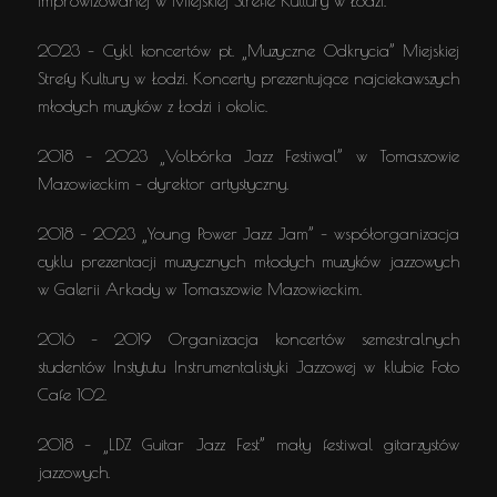
improwizowanej w Miejskiej Strefie Kultury w Łodzi.
2023 – Cykl koncertów pt. „Muzyczne Odkrycia” Miejskiej
Strefy Kultury w Łodzi. Koncerty prezentujące najciekawszych
młodych muzyków z Łodzi i okolic.
2018 – 2023 „Volbórka Jazz Festiwal” w Tomaszowie
Mazowieckim – dyrektor artystyczny.
2018 – 2023 „Young Power Jazz Jam” – współorganizacja
cyklu prezentacji muzycznych młodych muzyków jazzowych
w Galerii Arkady w Tomaszowie Mazowieckim.
2016 – 2019 Organizacja koncertów semestralnych
studentów Instytutu Instrumentalistyki Jazzowej w klubie Foto
Cafe 102.
2018 – „LDZ Guitar Jazz Fest” mały festiwal gitarzystów
jazzowych.