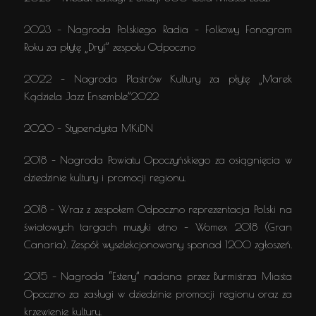
2023 – Nagroda Polskiego Radia – Folkowy Fonogram
Roku za płytę „Dryf” zespołu Odpoczno
2022 – Nagroda Plastrów Kultury za płytę „Marek
Kądziela Jazz Ensemble”2022
2020 – Stypendysta MKiDN
2018 – Nagroda Powiatu Opoczyńskiego za osiągnięcia w
dziedzinie kultury i promocji regionu.
2018 – Wraz z zespołem Odpoczno reprezentacja Polski na
światowych targach muzyki etno – Womex 2018 (Gran
Canaria). Zespół wyselekcjonowany sponad 1200 zgłoszeń.
2015 – Nagroda “Estery” nadana przez Burmistrza Miasta
Opoczno za zasługi w dziedzinie promocji regionu oraz za
krzewienie kultury.