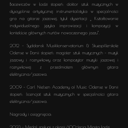
Bacewiczów w Łodzi stopień: doktor sztuk muzycznych w
dyscyplinie artystycznej instrumentalistyka w specjalności
gra na gitarze jazzowej, tytuł dysertacji „ Kształtowanie
indywidualnego języka improwizacji i kompozycji w
kontekście głównych nurtów nowoczesnego jazzu”.
2012 – Syddansk Musikkonservatorium & Skuespillerskole
Odense w Danii stopień: magister sztuk muzycznych – muzyk
jazzowy i rozrywkowy oraz kompozytor muzyki jazzowej i
rozrywkowej z przedmiotem głównym gitara
elektryczna/jazzowa.
2009 – Carl Nielsen Academy of Music Odense w Danii
stopień: licencjat sztuk muzycznych w specjalności gitara
elektryczna/jazzowa.
Nagrody i osiągnięcia:
2023 – Medal zasługi z okazji 600-lecia Miasta Łodzi