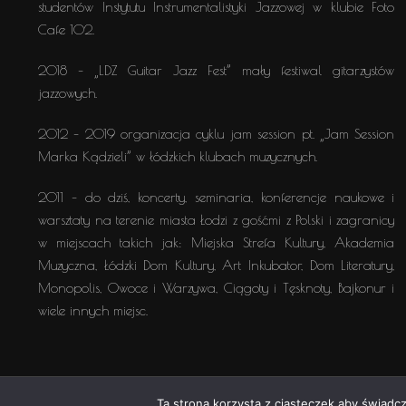
studentów Instytutu Instrumentalistyki Jazzowej w klubie Foto
Cafe 102.
2018 – „LDZ Guitar Jazz Fest” mały festiwal gitarzystów
jazzowych.
2012 – 2019 organizacja cyklu jam session pt. „Jam Session
Marka Kądzieli” w łódzkich klubach muzycznych.
2011 – do dziś, koncerty, seminaria, konferencje naukowe i
warsztaty na terenie miasta Łodzi z gośćmi z Polski i zagranicy
w miejscach takich jak: Miejska Strefa Kultury, Akademia
Muzyczna, Łódzki Dom Kultury, Art Inkubator, Dom Literatury,
Monopolis, Owoce i Warzywa, Ciągoty i Tęsknoty, Bajkonur i
wiele innych miejsc.
Ta strona korzysta z ciasteczek aby świadc