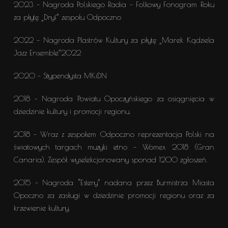
2023 – Nagroda Polskiego Radia – Folkowy Fonogram Roku
za płytę „Dryf” zespołu Odpoczno
2022 – Nagroda Plastrów Kultury za płytę „Marek Kądziela
Jazz Ensemble”2022
2020 – Stypendysta MKiDN
2018 – Nagroda Powiatu Opoczyńskiego za osiągnięcia w
dziedzinie kultury i promocji regionu.
2018 – Wraz z zespołem Odpoczno reprezentacja Polski na
światowych targach muzyki etno – Womex 2018 (Gran
Canaria). Zespół wyselekcjonowany sponad 1200 zgłoszeń.
2015 – Nagroda “Estery” nadana przez Burmistrza Miasta
Opoczno za zasługi w dziedzinie promocji regionu oraz za
krzewienie kultury.