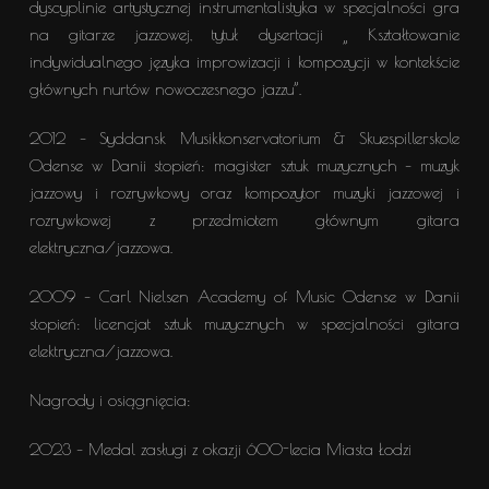
dyscyplinie artystycznej instrumentalistyka w specjalności gra
na gitarze jazzowej, tytuł dysertacji „ Kształtowanie
indywidualnego języka improwizacji i kompozycji w kontekście
głównych nurtów nowoczesnego jazzu”.
2012 – Syddansk Musikkonservatorium & Skuespillerskole
Odense w Danii stopień: magister sztuk muzycznych – muzyk
jazzowy i rozrywkowy oraz kompozytor muzyki jazzowej i
rozrywkowej z przedmiotem głównym gitara
elektryczna/jazzowa.
2009 – Carl Nielsen Academy of Music Odense w Danii
stopień: licencjat sztuk muzycznych w specjalności gitara
elektryczna/jazzowa.
Nagrody i osiągnięcia:
2023 – Medal zasługi z okazji 600-lecia Miasta Łodzi