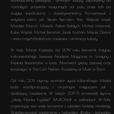
doświadczony pedagog i animator kultury. Zapraszany do
rozmaitych projektów muzycznych od jazzu przez folk po
muzykę współczesną i eksperymentalną. Koncertował z
artystami takimi jak: Steven Bernstein, Piotr Wojtasik, Leszek
Możdżer, Marcin Masecki, Adam Bałdych, Michał Urbaniak,
Kuba Więcek, Michał Barański, Jacek Kochan, Maciej Obara
i wielu innych.Działalność naukowa i animacja kultury.
Dr hab. Marek Kądziela, od 2019 roku kierownik Instytutu
Instrumentalistyki Jazzowej Akademii Muzycznej im. Grażyny i
Kiejstuta Bacewiczów w Łodzi. Absolwent gitary jazzowej oraz
kompozycji w The Carl Nielsen Academy of Music w Danii.
Od roku 2011 czynny animator życia kulturalnego Miasta
Łodzi, współpracujący z oficjalnymi instytucjami jak i
działający niezależnie. W latach 2011-15 prowadził słynną
„Szkołę Marka Kądzieli” BAJKONUR w zakładach Wi-Ma,
organizując tam wiele koncertów z udziałem łódzkiej młodzieży.
Współpracował wielokrotnie z Festiwalem 4Kultur i festiwalem