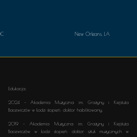
QC
New Orleans, LA
Edukacja:
2024 – Akademia Muzyczna im. Grażyny i Kiejstuta
Bacewiczów w Łodzi stopień: doktor habilitowany.
2019 – Akademia Muzyczna im. Grażyny i Kiejstuta
Bacewiczów w Łodzi stopień: doktor sztuk muzycznych w