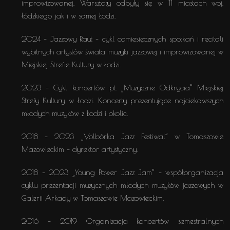
improwizowanej. Warsztaty odbyły się w 11 miastach woj.
łódzkiego jak i w samej Łodzi.
2024 – Jazzowy Raut – cykl comiesięcznych spotkań i recitali
wybitnych artystów świata muzyki jazzowej i improwizowanej w
Miejskiej Strefie Kultury w Łodzi.
2023 – Cykl koncertów pt. „Muzyczne Odkrycia” Miejskiej
Strefy Kultury w Łodzi. Koncerty prezentujące najciekawszych
młodych muzyków z Łodzi i okolic.
2018 – 2023 „Volbórka Jazz Festiwal” w Tomaszowie
Mazowieckim – dyrektor artystyczny.
2018 – 2023 „Young Power Jazz Jam” – współorganizacja
cyklu prezentacji muzycznych młodych muzyków jazzowych w
Galerii Arkady w Tomaszowie Mazowieckim.
2016 – 2019 Organizacja koncertów semestralnych