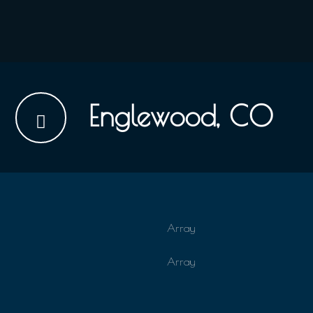
Englewood, CO
Array
Array