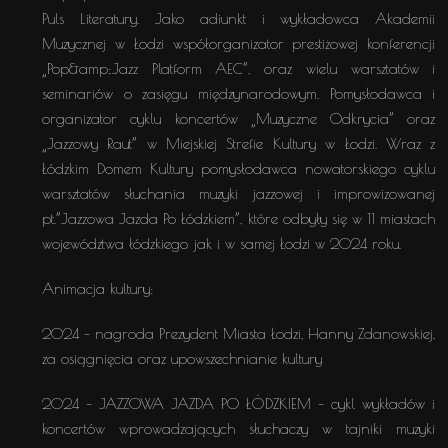
Puls Literatury. Jako adiunkt i wykładowca Akademii
Muzycznej w Łodzi współorganizator prestiżowej konferencji
„Pop&amp;Jazz Platform AEC”, oraz wielu warsztatów i
seminariów o zasięgu międzynarodowym. Pomysłodawca i
organizator cyklu koncertów „Muzyczne Odkrycia” oraz
„Jazzowy Raut” w Miejskiej Strefie Kultury w Łodzi. Wraz z
Łódzkim Domem Kultury pomysłodawca nowatorskiego cyklu
warsztatów słuchania muzyki jazzowej i improwizowanej
pt.”Jazzowa Jazda Po Łódzkiem”, które odbyły się w 11 miastach
województwa łódzkiego jak i w samej Łodzi w 2024 roku.
Animacja kultury:
2024 – nagroda Prezydent Miasta Łodzi, Hanny Zdanowskiej,
za osiągnięcia oraz upowszechnianie kultury
2024 – JAZZOWA JAZDA PO ŁÓDZKIEM – cykl wykładów i
koncertów wprowadzających słuchaczy w tajniki muzyki