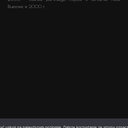
Bluesowe w 2000 r.
zyć usługi na najwyższym poziomie. Dalsze korzystanie ze strony oznacz