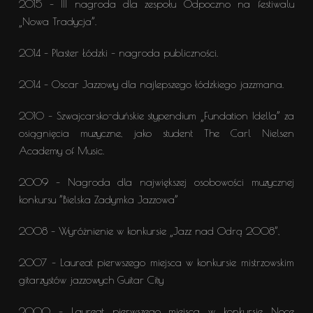
2015 – III nagroda dla zespołu Odpoczno na festiwalu
„Nowa Tradycja”.
2014 – Plaster Łódzki – nagroda publiczności.
2014 – Oscar Jazzowy dla najlepszego łódzkiego jazzmana.
2010 – Szwajcarsko-duńskie stypendium „Fundation Idella” za
osiągnięcia muzyczne, jako student The Carl Nielsen
Academy of Music.
2009 – Nagroda dla największej osobowości muzycznej
konkursu ”Bielska Zadymka Jazzowa”
2008 – Wyróżnienie w konkursie „Jazz nad Odrą 2008”,
2007 – Laureat pierwszego miejsca w konkursie mistrzowskim
gitarzystów jazzowych Guitar City
2000 – Laureat pierwszego miejsca w konkursie Noce