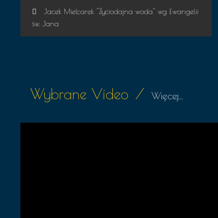
Jacek Mielcarek "Życiodajna woda" wg Ewangelii
św. Jana
Wybrane Video
/
Więcej...