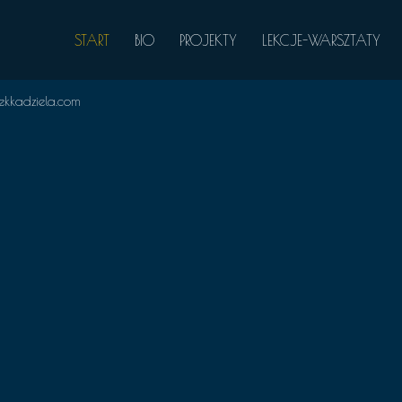
START
BIO
PROJEKTY
LEKCJE-WARSZTATY