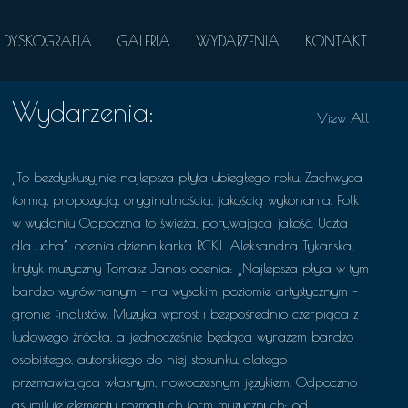
DYSKOGRAFIA
GALERIA
WYDARZENIA
KONTAKT
Wydarzenia:
View All
„To bezdyskusyjnie najlepsza płyta ubiegłego roku. Zachwyca
formą, propozycją, oryginalnością, jakością wykonania. Folk
w wydaniu Odpoczna to świeża, porywająca jakość. Uczta
dla ucha”, ocenia dziennikarka RCKL Aleksandra Tykarska,
krytyk muzyczny Tomasz Janas ocenia: „Najlepsza płyta w tym
bardzo wyrównanym – na wysokim poziomie artystycznym –
gronie finalistów. Muzyka wprost i bezpośrednio czerpiąca z
ludowego źródła, a jednocześnie będąca wyrazem bardzo
osobistego, autorskiego do niej stosunku, dlatego
przemawiająca własnym, nowoczesnym językiem. Odpoczno
asymiluje elementy rozmaitych form muzycznych: od