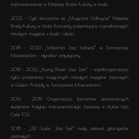
improwizowanej w Miejskiej Strefie Kultury w Łodzi.
2023 – Cykl koncertów pt. „Muzyczne Odkrycia” Miejskiej
Strefy Kultury w Łodzi. Koncerty prezentujące najciekawszych
młodych muzyków z Łodzi i okolic.
2018 – 2023 „Volbórka Jazz Festiwal” w Tomaszowie
Mazowieckim – dyrektor artystyczny.
2018 – 2023 „Young Power Jazz Jam” – współorganizacja
cyklu prezentacji muzycznych młodych muzyków jazzowych
w Galerii Arkady w Tomaszowie Mazowieckim.
2016 – 2019 Organizacja koncertów semestralnych
studentów Instytutu Instrumentalistyki Jazzowej w klubie Foto
Cafe 102.
2018 – „LDZ Guitar Jazz Fest” mały festiwal gitarzystów
jazzowych.