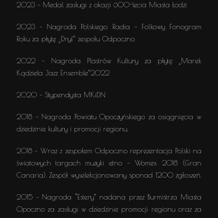
2023 – Medal zasługi z okazji 600-lecia Miasta Łodzi
2023 – Nagroda Polskiego Radia – Folkowy Fonogram
Roku za płytę „Dryf” zespołu Odpoczno
2022 – Nagroda Plastrów Kultury za płytę „Marek
Kądziela Jazz Ensemble”2022
2020 – Stypendysta MKiDN
2018 – Nagroda Powiatu Opoczyńskiego za osiągnięcia w
dziedzinie kultury i promocji regionu.
2018 – Wraz z zespołem Odpoczno reprezentacja Polski na
światowych targach muzyki etno – Womex 2018 (Gran
Canaria). Zespół wyselekcjonowany sponad 1200 zgłoszeń.
2015 – Nagroda “Estery” nadana przez Burmistrza Miasta
Opoczno za zasługi w dziedzinie promocji regionu oraz za