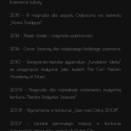
krzewienie kultury.
2015 – III nagroda dla zespołu Odpoczno na festiwalu
„Nowa Tradycja”.
2014 – Plaster Łódzki – nagroda publiczności.
2014 – Oscar Jazzowy dla najlepszego łódzkiego jazzmana.
2010 – Szwajcarsko-duńskie stypendium „Fundation Idella”
za osiągnięcia muzyczne, jako student The Carl Nielsen
Academy of Music.
2009 – Nagroda dla największej osobowości muzycznej
konkursu ”Bielska Zadymka Jazzowa”
2008 – Wyróżnienie w konkursie „Jazz nad Odrą 2008”,
2007 – Laureat pierwszego miejsca w konkursie
mistrzowskim gitarzystów jazzowych Guitar City