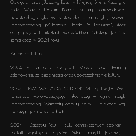
Odkrycia” oraz „Jazzowy Raut” w Miejskiej Strefie Kultury w
Łodzi. Wraz z Łódzkim Domem Kultury pomysłodawca
nowatorskiego cyklu warsztatów słuchania muzyki jazzowej i
improwizowanej pt.”Jazzowa Jazda Po Łódzkiem”, które
odbyły się w 11 miastach województwa łódzkiego jak i w
samej Łodzi w 2024 roku.
Animacja kultury:
2024 – nagroda Prezydent Miasta Łodzi, Hanny
Zdanowskiej, za osiągnięcia oraz upowszechnianie kultury
2024 – JAZZOWA JAZDA PO ŁÓDZKIEM – cykl wykładów i
koncertów wprowadzających słuchaczy w tajniki muzyki
improwizowanej. Warsztaty odbyły się w 11 miastach woj.
łódzkiego jak i w samej Łodzi.
2024 – Jazzowy Raut – cykl comiesięcznych spotkań i
recitali wybitnych artystów świata muzyki jazzowej i