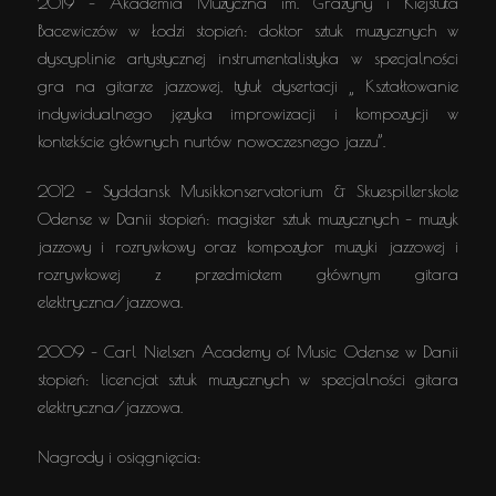
2019 – Akademia Muzyczna im. Grażyny i Kiejstuta
Bacewiczów w Łodzi stopień: doktor sztuk muzycznych w
dyscyplinie artystycznej instrumentalistyka w specjalności
gra na gitarze jazzowej, tytuł dysertacji „ Kształtowanie
indywidualnego języka improwizacji i kompozycji w
kontekście głównych nurtów nowoczesnego jazzu”.
2012 – Syddansk Musikkonservatorium & Skuespillerskole
Odense w Danii stopień: magister sztuk muzycznych – muzyk
jazzowy i rozrywkowy oraz kompozytor muzyki jazzowej i
rozrywkowej z przedmiotem głównym gitara
elektryczna/jazzowa.
2009 – Carl Nielsen Academy of Music Odense w Danii
stopień: licencjat sztuk muzycznych w specjalności gitara
elektryczna/jazzowa.
Nagrody i osiągnięcia: