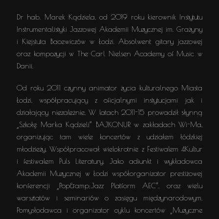
Dr hab. Marek Kądziela, od 2019 roku kierownik Instytutu
Instrumentalistyki Jazzowej Akademii Muzycznej im. Grażyny
i Kiejstuta Bacewiczów w Łodzi. Absolwent gitary jazzowej
oraz kompozycji w The Carl Nielsen Academy of Music w
Danii.
Od roku 2011 czynny animator życia kulturalnego Miasta
Łodzi, współpracujący z oficjalnymi instytucjami jak i
działający niezależnie. W latach 2011-15 prowadził słynną
„Szkołę Marka Kądzieli” BAJKONUR w zakładach Wi-Ma,
organizując tam wiele koncertów z udziałem łódzkiej
młodzieży. Współpracował wielokrotnie z Festiwalem 4Kultur
i festiwalem Puls Literatury. Jako adiunkt i wykładowca
Akademii Muzycznej w Łodzi współorganizator prestiżowej
konferencji „Pop&amp;Jazz Platform AEC”, oraz wielu
warsztatów i seminariów o zasięgu międzynarodowym.
Pomysłodawca i organizator cyklu koncertów „Muzyczne