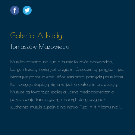
Galeria Arkady
Tomaszów Mazowiecki
Muzyka zawarta na tym albumie to zbiór opowiadań,
których treścią i osią jest przyjaźń. Owocem tej przyjaźni jest
niezwykłe porozumienie ,które zaistniało pomiędzy muzykami.
Kompozycje stapiają się tu w jedno ciało z improwizacją.
Muzyce tej towarzysz spokój a liczne niedopowiedzenia
pozostawiają fantastyczny niedosyt, który uczy nas
słuchania muzyki zupełnie na nowo. Tutaj nikt nikomu nic […]