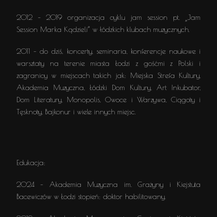
2012 – 2019 organizacja cyklu jam session pt. „Jam
Session Marka Kądzieli” w łódzkich klubach muzycznych.
2011 – do dziś, koncerty, seminaria, konferencje naukowe i
warsztaty na terenie miasta Łodzi z gośćmi z Polski i
zagranicy w miejscach takich jak: Miejska Strefa Kultury,
Akademia Muzyczna, Łódzki Dom Kultury, Art Inkubator,
Dom Literatury, Monopolis, Owoce i Warzywa, Ciągoty i
Tęsknoty, Bajkonur i wiele innych miejsc.
Edukacja:
2024 – Akademia Muzyczna im. Grażyny i Kiejstuta
Bacewiczów w Łodzi stopień: doktor habilitowany.