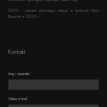
2000 – Laureat pierwszego miejsca w konkursie Noce
Bluesowe w 2000 r.
Kontakt
*
Imię i nazwisko
*
*
W
i
a
d
o
m
Adres e-mail
*
o
ś