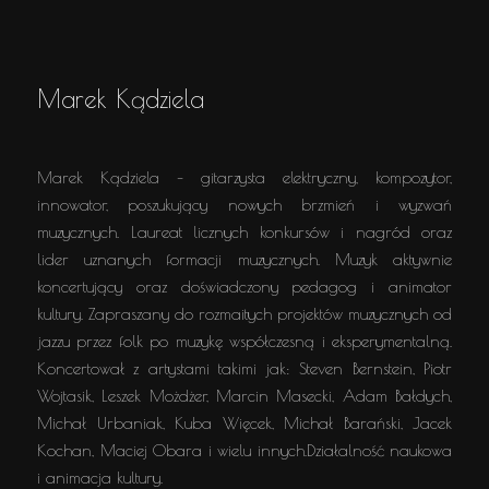
Marek Kądziela
Marek Kądziela – gitarzysta elektryczny, kompozytor,
innowator, poszukujący nowych brzmień i wyzwań
muzycznych. Laureat licznych konkursów i nagród oraz
lider uznanych formacji muzycznych. Muzyk aktywnie
koncertujący oraz doświadczony pedagog i animator
kultury. Zapraszany do rozmaitych projektów muzycznych od
jazzu przez folk po muzykę współczesną i eksperymentalną.
Koncertował z artystami takimi jak: Steven Bernstein, Piotr
Wojtasik, Leszek Możdżer, Marcin Masecki, Adam Bałdych,
Michał Urbaniak, Kuba Więcek, Michał Barański, Jacek
Kochan, Maciej Obara i wielu innych.Działalność naukowa
i animacja kultury.