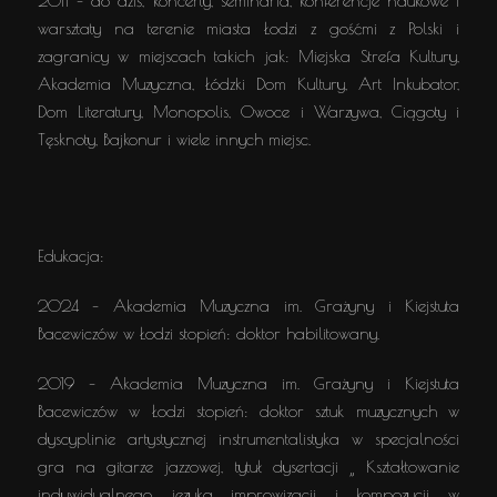
2011 – do dziś, koncerty, seminaria, konferencje naukowe i
warsztaty na terenie miasta Łodzi z gośćmi z Polski i
zagranicy w miejscach takich jak: Miejska Strefa Kultury,
Akademia Muzyczna, Łódzki Dom Kultury, Art Inkubator,
Dom Literatury, Monopolis, Owoce i Warzywa, Ciągoty i
Tęsknoty, Bajkonur i wiele innych miejsc.
Edukacja:
2024 – Akademia Muzyczna im. Grażyny i Kiejstuta
Bacewiczów w Łodzi stopień: doktor habilitowany.
2019 – Akademia Muzyczna im. Grażyny i Kiejstuta
Bacewiczów w Łodzi stopień: doktor sztuk muzycznych w
dyscyplinie artystycznej instrumentalistyka w specjalności
gra na gitarze jazzowej, tytuł dysertacji „ Kształtowanie
indywidualnego języka improwizacji i kompozycji w