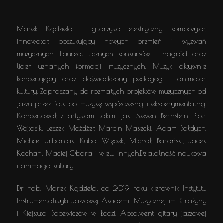
Marek Kądziela – gitarzysta elektryczny, kompozytor,
innowator, poszukujący nowych brzmień i wyzwań
muzycznych. Laureat licznych konkursów i nagród oraz
lider uznanych formacji muzycznych. Muzyk aktywnie
koncertujący oraz doświadczony pedagog i animator
kultury. Zapraszany do rozmaitych projektów muzycznych od
jazzu przez folk po muzykę współczesną i eksperymentalną.
Koncertował z artystami takimi jak: Steven Bernstein, Piotr
Wojtasik, Leszek Możdżer, Marcin Masecki, Adam Bałdych,
Michał Urbaniak, Kuba Więcek, Michał Barański, Jacek
Kochan, Maciej Obara i wielu innych.Działalność naukowa
i animacja kultury.
Dr hab. Marek Kądziela, od 2019 roku kierownik Instytutu
Instrumentalistyki Jazzowej Akademii Muzycznej im. Grażyny
i Kiejstuta Bacewiczów w Łodzi. Absolwent gitary jazzowej