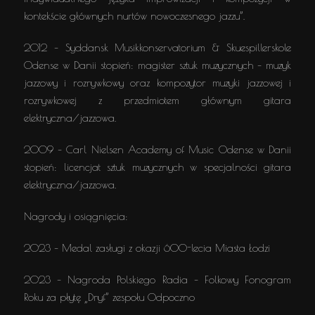
kontekście głównych nurtów nowoczesnego jazzu”.
2012 – Syddansk Musikkonservatorium & Skuespillerskole
Odense w Danii stopień: magister sztuk muzycznych – muzyk
jazzowy i rozrywkowy oraz kompozytor muzyki jazzowej i
rozrywkowej z przedmiotem głównym gitara
elektryczna/jazzowa.
2009 – Carl Nielsen Academy of Music Odense w Danii
stopień: licencjat sztuk muzycznych w specjalności gitara
elektryczna/jazzowa.
Nagrody i osiągnięcia:
2023 – Medal zasługi z okazji 600-lecia Miasta Łodzi
2023 – Nagroda Polskiego Radia – Folkowy Fonogram
Roku za płytę „Dryf” zespołu Odpoczno