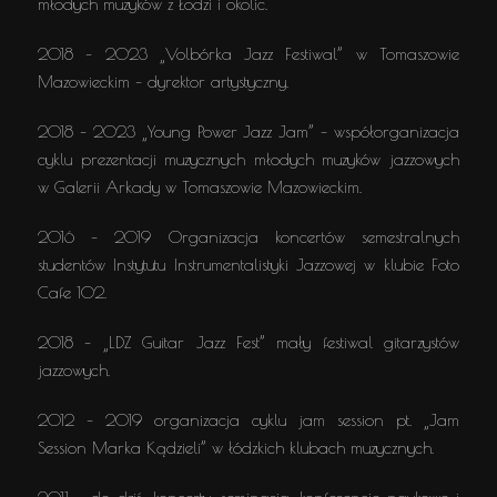
młodych muzyków z Łodzi i okolic.
2018 – 2023 „Volbórka Jazz Festiwal” w Tomaszowie
Mazowieckim – dyrektor artystyczny.
2018 – 2023 „Young Power Jazz Jam” – współorganizacja
cyklu prezentacji muzycznych młodych muzyków jazzowych
w Galerii Arkady w Tomaszowie Mazowieckim.
2016 – 2019 Organizacja koncertów semestralnych
studentów Instytutu Instrumentalistyki Jazzowej w klubie Foto
Cafe 102.
2018 – „LDZ Guitar Jazz Fest” mały festiwal gitarzystów
jazzowych.
2012 – 2019 organizacja cyklu jam session pt. „Jam
Session Marka Kądzieli” w łódzkich klubach muzycznych.