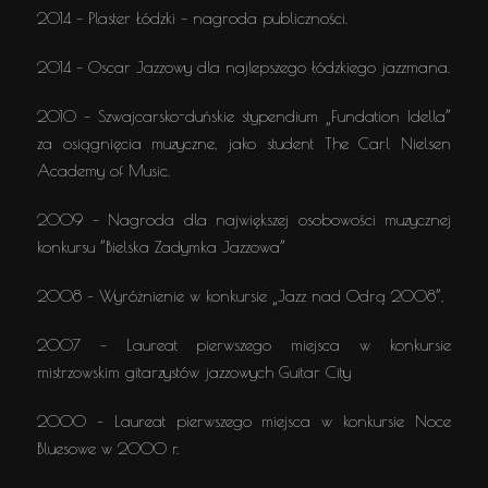
2014 – Plaster Łódzki – nagroda publiczności.
2014 – Oscar Jazzowy dla najlepszego łódzkiego jazzmana.
2010 – Szwajcarsko-duńskie stypendium „Fundation Idella”
za osiągnięcia muzyczne, jako student The Carl Nielsen
Academy of Music.
2009 – Nagroda dla największej osobowości muzycznej
konkursu ”Bielska Zadymka Jazzowa”
2008 – Wyróżnienie w konkursie „Jazz nad Odrą 2008”,
2007 – Laureat pierwszego miejsca w konkursie
mistrzowskim gitarzystów jazzowych Guitar City
2000 – Laureat pierwszego miejsca w konkursie Noce
Bluesowe w 2000 r.