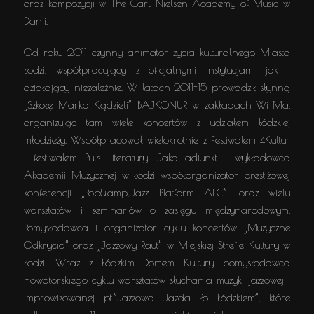
oraz kompozycji w The Carl Nielsen Academy of Music w
Danii.
Od roku 2011 czynny animator życia kulturalnego Miasta
Łodzi, współpracujący z oficjalnymi instytucjami jak i
działający niezależnie. W latach 2011-15 prowadził słynną
„Szkołę Marka Kądzieli” BAJKONUR w zakładach Wi-Ma,
organizując tam wiele koncertów z udziałem łódzkiej
młodzieży. Współpracował wielokrotnie z Festiwalem 4Kultur
i festiwalem Puls Literatury. Jako adiunkt i wykładowca
Akademii Muzycznej w Łodzi współorganizator prestiżowej
konferencji „Pop&amp;Jazz Platform AEC”, oraz wielu
warsztatów i seminariów o zasięgu międzynarodowym.
Pomysłodawca i organizator cyklu koncertów „Muzyczne
Odkrycia” oraz „Jazzowy Raut” w Miejskiej Strefie Kultury w
Łodzi. Wraz z Łódzkim Domem Kultury pomysłodawca
nowatorskiego cyklu warsztatów słuchania muzyki jazzowej i
improwizowanej pt.”Jazzowa Jazda Po Łódzkiem”, które