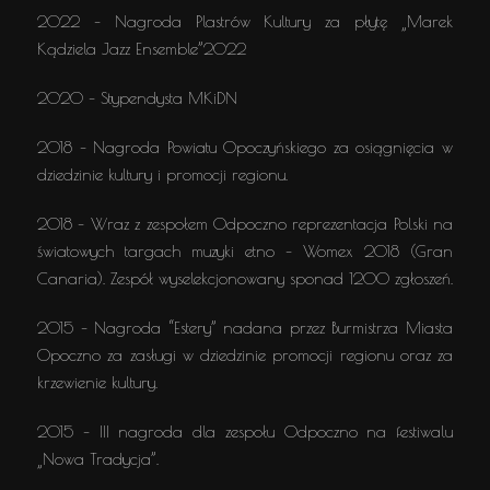
2022 – Nagroda Plastrów Kultury za płytę „Marek
Kądziela Jazz Ensemble”2022
2020 – Stypendysta MKiDN
2018 – Nagroda Powiatu Opoczyńskiego za osiągnięcia w
dziedzinie kultury i promocji regionu.
2018 – Wraz z zespołem Odpoczno reprezentacja Polski na
światowych targach muzyki etno – Womex 2018 (Gran
Canaria). Zespół wyselekcjonowany sponad 1200 zgłoszeń.
2015 – Nagroda “Estery” nadana przez Burmistrza Miasta
Opoczno za zasługi w dziedzinie promocji regionu oraz za
krzewienie kultury.
2015 – III nagroda dla zespołu Odpoczno na festiwalu
„Nowa Tradycja”.