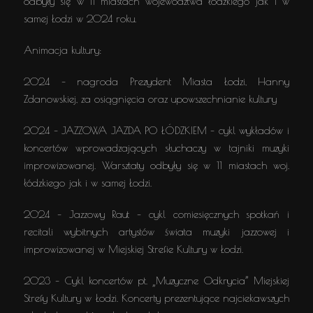
odbyły się w 11 miastach województwa łódzkiego jak i w
samej Łodzi w 2024 roku.
Animacja kultury:
2024 – nagroda Prezydent Miasta Łodzi, Hanny
Zdanowskiej, za osiągnięcia oraz upowszechnianie kultury
2024 – JAZZOWA JAZDA PO ŁÓDZKIEM – cykl wykładów i
koncertów wprowadzających słuchaczy w tajniki muzyki
improwizowanej. Warsztaty odbyły się w 11 miastach woj.
łódzkiego jak i w samej Łodzi.
2024 – Jazzowy Raut – cykl comiesięcznych spotkań i
recitali wybitnych artystów świata muzyki jazzowej i
improwizowanej w Miejskiej Strefie Kultury w Łodzi.
2023 – Cykl koncertów pt. „Muzyczne Odkrycia” Miejskiej
Strefy Kultury w Łodzi. Koncerty prezentujące najciekawszych