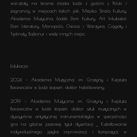
warsztaty na terenie miasta Łodzi z gośćmi z Polski i
zagranicy w miejscach takich jak: Miejska Strefa Kultury,
Akademia Muzyczna, Łódzki Dom Kultury, Art Inkubator,
Dom Literatury, Monopolis, Owoce i Warzywa, Ciągoty i
Tęsknoty, Bajkonur i wiele innych miejsc.
Edukacja:
2024 – Akademia Muzyczna im. Grażyny i Kiejstuta
Bacewiczów w Łodzi stopień: doktor habilitowany.
2019 – Akademia Muzyczna im. Grażyny i Kiejstuta
Bacewiczów w Łodzi stopień: doktor sztuk muzycznych w
dyscyplinie artystycznej instrumentalistyka w specjalności
gra na gitarze jazzowej, tytuł dysertacji „ Kształtowanie
indywidualnego języka improwizacji i kompozycji w