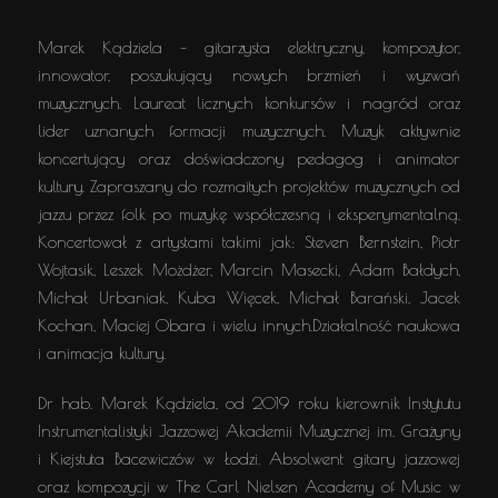
Marek Kądziela – gitarzysta elektryczny, kompozytor,
innowator, poszukujący nowych brzmień i wyzwań
muzycznych. Laureat licznych konkursów i nagród oraz
lider uznanych formacji muzycznych. Muzyk aktywnie
koncertujący oraz doświadczony pedagog i animator
kultury. Zapraszany do rozmaitych projektów muzycznych od
jazzu przez folk po muzykę współczesną i eksperymentalną.
Koncertował z artystami takimi jak: Steven Bernstein, Piotr
Wojtasik, Leszek Możdżer, Marcin Masecki, Adam Bałdych,
Michał Urbaniak, Kuba Więcek, Michał Barański, Jacek
Kochan, Maciej Obara i wielu innych.Działalność naukowa
i animacja kultury.
Dr hab. Marek Kądziela, od 2019 roku kierownik Instytutu
Instrumentalistyki Jazzowej Akademii Muzycznej im. Grażyny
i Kiejstuta Bacewiczów w Łodzi. Absolwent gitary jazzowej
oraz kompozycji w The Carl Nielsen Academy of Music w