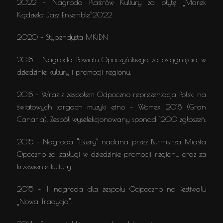
2022 – Nagroda Plastrów Kultury za płytę „Marek
Kądziela Jazz Ensemble”2022
2020 – Stypendysta MKiDN
2018 – Nagroda Powiatu Opoczyńskiego za osiągnięcia w
dziedzinie kultury i promocji regionu.
2018 – Wraz z zespołem Odpoczno reprezentacja Polski na
światowych targach muzyki etno – Womex 2018 (Gran
Canaria). Zespół wyselekcjonowany sponad 1200 zgłoszeń.
2015 – Nagroda “Estery” nadana przez Burmistrza Miasta
Opoczno za zasługi w dziedzinie promocji regionu oraz za
krzewienie kultury.
2015 – III nagroda dla zespołu Odpoczno na festiwalu
„Nowa Tradycja”.