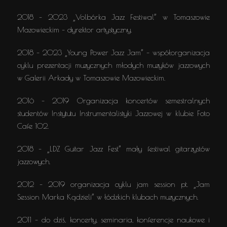
2018 – 2023 „Volbórka Jazz Festiwal” w Tomaszowie
Mazowieckim – dyrektor artystyczny.
2018 – 2023 „Young Power Jazz Jam” – współorganizacja
cyklu prezentacji muzycznych młodych muzyków jazzowych
w Galerii Arkady w Tomaszowie Mazowieckim.
2016 – 2019 Organizacja koncertów semestralnych
studentów Instytutu Instrumentalistyki Jazzowej w klubie Foto
Cafe 102.
2018 – „LDZ Guitar Jazz Fest” mały festiwal gitarzystów
jazzowych.
2012 – 2019 organizacja cyklu jam session pt. „Jam
Session Marka Kądzieli” w łódzkich klubach muzycznych.
2011 – do dziś, koncerty, seminaria, konferencje naukowe i