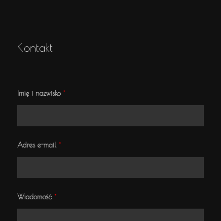
Kontakt
Imię i nazwisko
*
Adres e-mail
*
*
Wiadomość
*
i
i