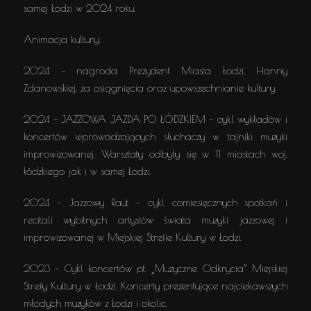
samej Łodzi w 2024 roku.
Animacja kultury:
2024 – nagroda Prezydent Miasta Łodzi, Hanny
Zdanowskiej, za osiągnięcia oraz upowszechnianie kultury
2024 – JAZZOWA JAZDA PO ŁÓDZKIEM – cykl wykładów i
koncertów wprowadzających słuchaczy w tajniki muzyki
improwizowanej. Warsztaty odbyły się w 11 miastach woj.
łódzkiego jak i w samej Łodzi.
2024 – Jazzowy Raut – cykl comiesięcznych spotkań i
recitali wybitnych artystów świata muzyki jazzowej i
improwizowanej w Miejskiej Strefie Kultury w Łodzi.
2023 – Cykl koncertów pt. „Muzyczne Odkrycia” Miejskiej
Strefy Kultury w Łodzi. Koncerty prezentujące najciekawszych
młodych muzyków z Łodzi i okolic.