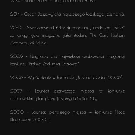
2014 – Plaster Łódzki – nagroda publiczności.
2014 – Oscar Jazzowy dla najlepszego łódzkiego jazzmana.
2010 – Szwajcarsko-duńskie stypendium „Fundation Idella”
za osiągnięcia muzyczne, jako student The Carl Nielsen
Academy of Music.
2009 – Nagroda dla największej osobowości muzycznej
konkursu ”Bielska Zadymka Jazzowa”
2008 – Wyróżnienie w konkursie „Jazz nad Odrą 2008”,
2007 – Laureat pierwszego miejsca w konkursie
mistrzowskim gitarzystów jazzowych Guitar City
2000 – Laureat pierwszego miejsca w konkursie Noce
Bluesowe w 2000 r.