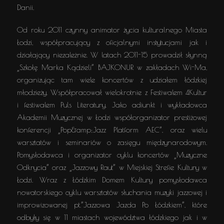
Danii.
Od roku 2011 czynny animator życia kulturalnego Miasta
Łodzi, współpracujący z oficjalnymi instytucjami jak i
działający niezależnie. W latach 2011-15 prowadził słynną
„Szkołę Marka Kądzieli” BAJKONUR w zakładach Wi-Ma,
organizując tam wiele koncertów z udziałem łódzkiej
młodzieży. Współpracował wielokrotnie z Festiwalem 4Kultur
i festiwalem Puls Literatury. Jako adiunkt i wykładowca
Akademii Muzycznej w Łodzi współorganizator prestiżowej
konferencji „Pop&amp;Jazz Platform AEC”, oraz wielu
warsztatów i seminariów o zasięgu międzynarodowym.
Pomysłodawca i organizator cyklu koncertów „Muzyczne
Odkrycia” oraz „Jazzowy Raut” w Miejskiej Strefie Kultury w
Łodzi. Wraz z Łódzkim Domem Kultury pomysłodawca
nowatorskiego cyklu warsztatów słuchania muzyki jazzowej i
improwizowanej pt.”Jazzowa Jazda Po Łódzkiem”, które
odbyły się w 11 miastach województwa łódzkiego jak i w