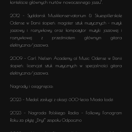
kontekście głównych nurtów nowoczesnego jazzu”.
2012 – Syddansk Musikkonservatorium & Skuespillerskole
Odense w Danii stopień: magister sztuk muzycznych – muzyk
jazzowy i rozrywkowy oraz kompozytor muzyki jazzowej i
rozrywkowej z przedmiotem głównym gitara
elektryczna/jazzowa.
2009 – Carl Nielsen Academy of Music Odense w Danii
stopień: licencjat sztuk muzycznych w specjalności gitara
elektryczna/jazzowa.
Nagrody i osiągnięcia:
2023 – Medal zasługi z okazji 600-lecia Miasta Łodzi
2023 – Nagroda Polskiego Radia – Folkowy Fonogram
Roku za płytę „Dryf” zespołu Odpoczno