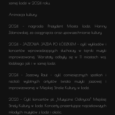
samej Łodzi w 2024 roku.
Animacja kultury:
2024 – nagroda Prezydent Miasta Łodzi, Hanny
Zdanowskiej, za osiągnięcia oraz upowszechnianie kultury
2024 – JAZZOWA JAZDA PO ŁÓDZKIEM – cykl wykładów i
koncertów wprowadzających słuchaczy w tajniki muzyki
improwizowanej. Warsztaty odbyły się w 11 miastach woj.
łódzkiego jak i w samej Łodzi.
2024 – Jazzowy Raut – cykl comiesięcznych spotkań i
recitali wybitnych artystów świata muzyki jazzowej i
improwizowanej w Miejskiej Strefie Kultury w Łodzi.
2023 – Cykl koncertów pt. „Muzyczne Odkrycia” Miejskiej
Strefy Kultury w Łodzi. Koncerty prezentujące najciekawszych
młodych muzyków z Łodzi i okolic.