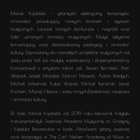
Marek Kądziela – gitarzysta elektryczny, kompozytor,
innowator, poszukujący nowych brzmień i wyzwań
muzycznych. Laureat licznych konkursów i nagród oraz
lider uznanych formacji muzycznych. Muzyk aktywnie
koncertujący oraz doświadczony pedagog i animator
kultury. Zapraszany do rozmaitych projektów muzycznych od
jazzu przez folk po muzykę współczesną i eksperymentalną.
Koncertował z artystami takimi jak: Steven Bernstein, Piotr
Wojtasik, Leszek Możdżer, Marcin Masecki, Adam Bałdych,
Michał Urbaniak, Kuba Więcek, Michał Barański, Jacek
Kochan, Maciej Obara i wielu innych.Działalność naukowa
i animacja kultury.
Dr hab. Marek Kądziela, od 2019 roku kierownik Instytutu
Instrumentalistyki Jazzowej Akademii Muzycznej im. Grażyny
i Kiejstuta Bacewiczów w Łodzi. Absolwent gitary jazzowej
oraz kompozycji w The Carl Nielsen Academy of Music w