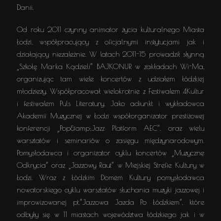
Danii.
Od roku 2011 czynny animator życia kulturalnego Miasta
Łodzi, współpracujący z oficjalnymi instytucjami jak i
działający niezależnie. W latach 2011-15 prowadził słynną
„Szkołę Marka Kądzieli” BAJKONUR w zakładach Wi-Ma,
organizując tam wiele koncertów z udziałem łódzkiej
młodzieży. Współpracował wielokrotnie z Festiwalem 4Kultur
i festiwalem Puls Literatury. Jako adiunkt i wykładowca
Akademii Muzycznej w Łodzi współorganizator prestiżowej
konferencji „Pop&amp;Jazz Platform AEC”, oraz wielu
warsztatów i seminariów o zasięgu międzynarodowym.
Pomysłodawca i organizator cyklu koncertów „Muzyczne
Odkrycia” oraz „Jazzowy Raut” w Miejskiej Strefie Kultury w
Łodzi. Wraz z Łódzkim Domem Kultury pomysłodawca
nowatorskiego cyklu warsztatów słuchania muzyki jazzowej i
improwizowanej pt.”Jazzowa Jazda Po Łódzkiem”, które
odbyły się w 11 miastach województwa łódzkiego jak i w