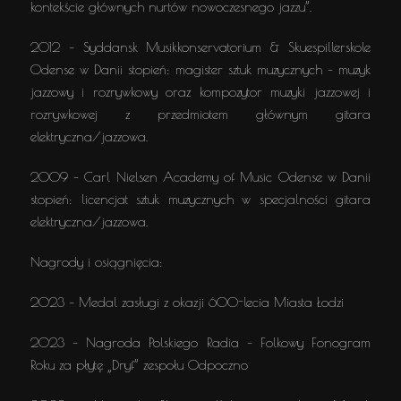
kontekście głównych nurtów nowoczesnego jazzu”.
2012 – Syddansk Musikkonservatorium & Skuespillerskole
Odense w Danii stopień: magister sztuk muzycznych – muzyk
jazzowy i rozrywkowy oraz kompozytor muzyki jazzowej i
rozrywkowej z przedmiotem głównym gitara
elektryczna/jazzowa.
2009 – Carl Nielsen Academy of Music Odense w Danii
stopień: licencjat sztuk muzycznych w specjalności gitara
elektryczna/jazzowa.
Nagrody i osiągnięcia:
2023 – Medal zasługi z okazji 600-lecia Miasta Łodzi
2023 – Nagroda Polskiego Radia – Folkowy Fonogram
Roku za płytę „Dryf” zespołu Odpoczno