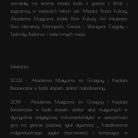
warsztaty na terenie miasta Łodzi z gośćmi z Polski i
zagranicy w miejscach takich jak: Miejska Strefa Kultury,
Akademia Muzyczna, Łódzki Dom Kultury, Art Inkubator,
Dom Literatury, Monopolis, Owoce i Warzywa, Ciągoty i
Tęsknoty, Bajkonur i wiele innych miejsc.
Edukacja:
2024 – Akademia Muzyczna im. Grażyny i Kiejstuta
Bacewiczów w Łodzi stopień: doktor habilitowany.
2019 – Akademia Muzyczna im. Grażyny i Kiejstuta
Bacewiczów w Łodzi stopień: doktor sztuk muzycznych w
dyscyplinie artystycznej instrumentalistyka w specjalności
gra na gitarze jazzowej, tytuł dysertacji „ Kształtowanie
indywidualnego języka improwizacji i kompozycji w