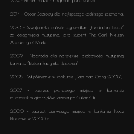
2014 – Plaster Łódzki – nagroda publiczności.
2014 – Oscar Jazzowy dla najlepszego łódzkiego jazzmana.
2010 – Szwajcarsko-duńskie stypendium „Fundation Idella”
za osiągnięcia muzyczne, jako student The Carl Nielsen
Academy of Music.
2009 – Nagroda dla największej osobowości muzycznej
konkursu ”Bielska Zadymka Jazzowa”
2008 – Wyróżnienie w konkursie „Jazz nad Odrą 2008”,
2007 – Laureat pierwszego miejsca w konkursie
mistrzowskim gitarzystów jazzowych Guitar City
2000 – Laureat pierwszego miejsca w konkursie Noce
Bluesowe w 2000 r.