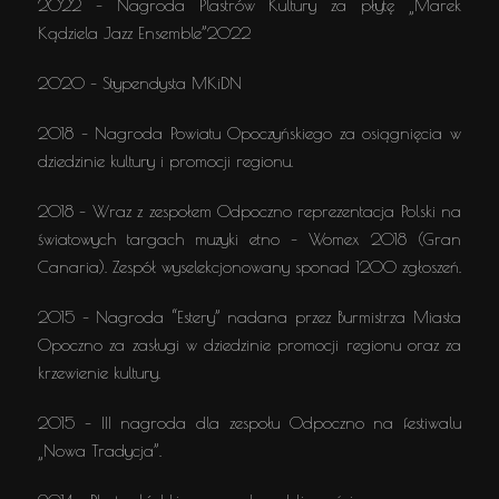
2022 – Nagroda Plastrów Kultury za płytę „Marek
Kądziela Jazz Ensemble”2022
2020 – Stypendysta MKiDN
2018 – Nagroda Powiatu Opoczyńskiego za osiągnięcia w
dziedzinie kultury i promocji regionu.
2018 – Wraz z zespołem Odpoczno reprezentacja Polski na
światowych targach muzyki etno – Womex 2018 (Gran
Canaria). Zespół wyselekcjonowany sponad 1200 zgłoszeń.
2015 – Nagroda “Estery” nadana przez Burmistrza Miasta
Opoczno za zasługi w dziedzinie promocji regionu oraz za
krzewienie kultury.
2015 – III nagroda dla zespołu Odpoczno na festiwalu
„Nowa Tradycja”.