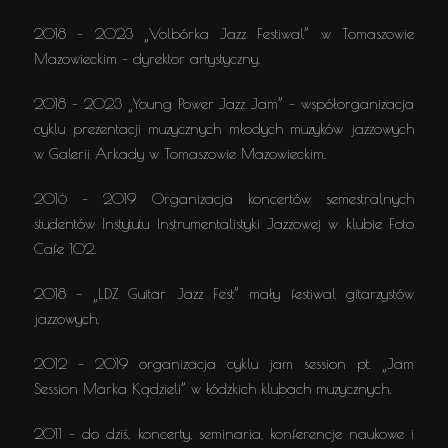
2018 – 2023 „Volbórka Jazz Festiwal” w Tomaszowie
Mazowieckim – dyrektor artystyczny.
2018 – 2023 „Young Power Jazz Jam” – współorganizacja
cyklu prezentacji muzycznych młodych muzyków jazzowych
w Galerii Arkady w Tomaszowie Mazowieckim.
2016 – 2019 Organizacja koncertów semestralnych
studentów Instytutu Instrumentalistyki Jazzowej w klubie Foto
Cafe 102.
2018 – „LDZ Guitar Jazz Fest” mały festiwal gitarzystów
jazzowych.
2012 – 2019 organizacja cyklu jam session pt. „Jam
Session Marka Kądzieli” w łódzkich klubach muzycznych.
2011 – do dziś, koncerty, seminaria, konferencje naukowe i