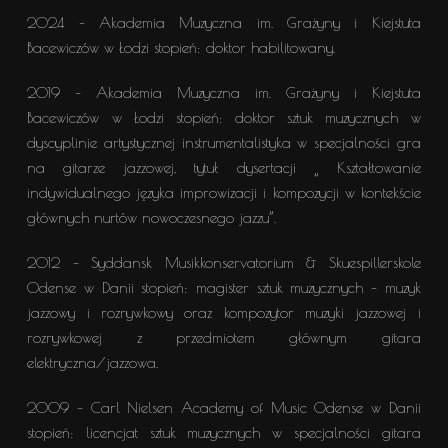
2024 – Akademia Muzyczna im. Grażyny i Kiejstuta
Bacewiczów w Łodzi stopień: doktor habilitowany.
2019 – Akademia Muzyczna im. Grażyny i Kiejstuta
Bacewiczów w Łodzi stopień: doktor sztuk muzycznych w
dyscyplinie artystycznej instrumentalistyka w specjalności gra
na gitarze jazzowej, tytuł dysertacji „ Kształtowanie
indywidualnego języka improwizacji i kompozycji w kontekście
głównych nurtów nowoczesnego jazzu”.
2012 – Syddansk Musikkonservatorium & Skuespillerskole
Odense w Danii stopień: magister sztuk muzycznych – muzyk
jazzowy i rozrywkowy oraz kompozytor muzyki jazzowej i
rozrywkowej z przedmiotem głównym gitara
elektryczna/jazzowa.
2009 – Carl Nielsen Academy of Music Odense w Danii
stopień: licencjat sztuk muzycznych w specjalności gitara