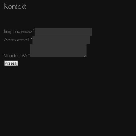
Kontakt
Imię i nazwisko
*
i
Adres e-mail
*
Wiadomość
nazwisko
Wiadomość
*
Prześlij