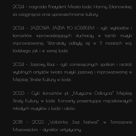
2024 – nagroda Prezydent Miasta Łodzi, Hanny Zdanowskiej,
za osiągnięcia oraz upowszechnianie kultury
2024 – JAZZOWA JAZDA PO ŁÓDZKIEM – cykl wykładów i
koncertów wprowadzających słuchaczy w tajniki muzyki
improwizowanej. Warsztaty odbyły się w 11 miastach woj.
łódzkiego jak i w samej Łodzi.
2024 – Jazzowy Raut – cykl comiesięcznych spotkań i recitali
wybitnych artystów świata muzyki jazzowej i improwizowanej w
Miejskiej Strefie Kultury w Łodzi.
2023 – Cykl koncertów pt. „Muzyczne Odkrycia” Miejskiej
Strefy Kultury w Łodzi. Koncerty prezentujące najciekawszych
młodych muzyków z Łodzi i okolic.
2018 – 2023 „Volbórka Jazz Festiwal” w Tomaszowie
Mazowieckim – dyrektor artystyczny.