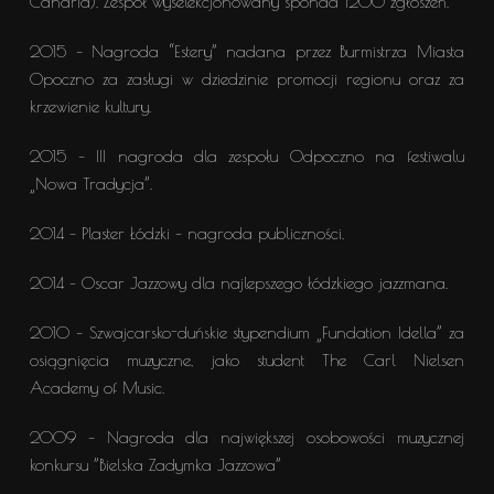
Canaria). Zespół wyselekcjonowany sponad 1200 zgłoszeń.
2015 – Nagroda “Estery” nadana przez Burmistrza Miasta
Opoczno za zasługi w dziedzinie promocji regionu oraz za
krzewienie kultury.
2015 – III nagroda dla zespołu Odpoczno na festiwalu
„Nowa Tradycja”.
2014 – Plaster Łódzki – nagroda publiczności.
2014 – Oscar Jazzowy dla najlepszego łódzkiego jazzmana.
2010 – Szwajcarsko-duńskie stypendium „Fundation Idella” za
osiągnięcia muzyczne, jako student The Carl Nielsen
Academy of Music.
2009 – Nagroda dla największej osobowości muzycznej
konkursu ”Bielska Zadymka Jazzowa”