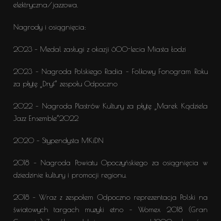
elektryczna/jazzowa.
Nagrody i osiągnięcia:
2023 – Medal zasługi z okazji 600-lecia Miasta Łodzi
2023 – Nagroda Polskiego Radia – Folkowy Fonogram Roku
za płytę „Dryf” zespołu Odpoczno
2022 – Nagroda Plastrów Kultury za płytę „Marek Kądziela
Jazz Ensemble”2022
2020 – Stypendysta MKiDN
2018 – Nagroda Powiatu Opoczyńskiego za osiągnięcia w
dziedzinie kultury i promocji regionu.
2018 – Wraz z zespołem Odpoczno reprezentacja Polski na
światowych targach muzyki etno – Womex 2018 (Gran