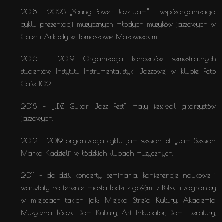
2018 – 2023 „Young Power Jazz Jam” – współorganizacja
cyklu prezentacji muzycznych młodych muzyków jazzowych w
Galerii Arkady w Tomaszowie Mazowieckim.
2016 – 2019 Organizacja koncertów semestralnych
studentów Instytutu Instrumentalistyki Jazzowej w klubie Foto
Cafe 102.
2018 – „LDZ Guitar Jazz Fest” mały festiwal gitarzystów
jazzowych.
2012 – 2019 organizacja cyklu jam session pt. „Jam Session
Marka Kądzieli” w łódzkich klubach muzycznych.
2011 – do dziś, koncerty, seminaria, konferencje naukowe i
warsztaty na terenie miasta Łodzi z gośćmi z Polski i zagranicy
w miejscach takich jak: Miejska Strefa Kultury, Akademia
Muzyczna, Łódzki Dom Kultury, Art Inkubator, Dom Literatury,