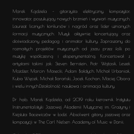
Marek Kądziela – gitarzysta elektryczny, kompozytor,
innowator, poszukujący nowych brzmień i wyzwań muzycznych.
Laureat licznych konkursów i nagród oraz lider uznanych
formacji muzycznych. Muzyk aktywnie koncertujący oraz
doświadczony pedagog i animator kultury. Zapraszany do
rozmaitych projektów muzycznych od jazzu przez folk po
muzykę współczesną i eksperymentalną. Koncertował z
artystami takimi jak: Steven Bernstein, Piotr Wojtasik, Leszek
Możdżer, Marcin Masecki, Adam Bałdych, Michał Urbaniak,
Kuba Więcek, Michał Barański, Jacek Kochan, Maciej Obara
i wielu innych.Działalność naukowa i animacja kultury.
Dr hab. Marek Kądziela, od 2019 roku kierownik Instytutu
Instrumentalistyki Jazzowej Akademii Muzycznej im. Grażyny i
Kiejstuta Bacewiczów w Łodzi. Absolwent gitary jazzowej oraz
kompozycji w The Carl Nielsen Academy of Music w Danii.