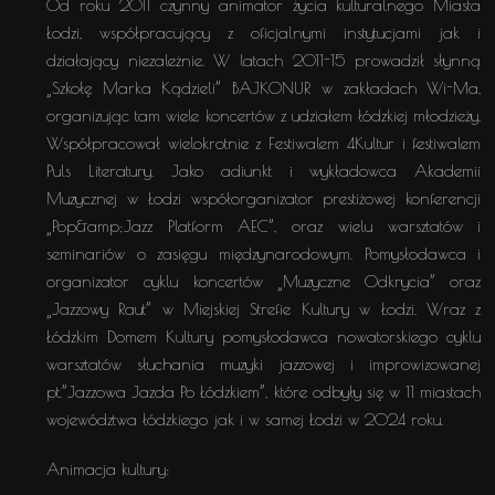
Od roku 2011 czynny animator życia kulturalnego Miasta
Łodzi, współpracujący z oficjalnymi instytucjami jak i
działający niezależnie. W latach 2011-15 prowadził słynną
„Szkołę Marka Kądzieli” BAJKONUR w zakładach Wi-Ma,
organizując tam wiele koncertów z udziałem łódzkiej młodzieży.
Współpracował wielokrotnie z Festiwalem 4Kultur i festiwalem
Puls Literatury. Jako adiunkt i wykładowca Akademii
Muzycznej w Łodzi współorganizator prestiżowej konferencji
„Pop&amp;Jazz Platform AEC”, oraz wielu warsztatów i
seminariów o zasięgu międzynarodowym. Pomysłodawca i
organizator cyklu koncertów „Muzyczne Odkrycia” oraz
„Jazzowy Raut” w Miejskiej Strefie Kultury w Łodzi. Wraz z
Łódzkim Domem Kultury pomysłodawca nowatorskiego cyklu
warsztatów słuchania muzyki jazzowej i improwizowanej
pt.”Jazzowa Jazda Po Łódzkiem”, które odbyły się w 11 miastach
województwa łódzkiego jak i w samej Łodzi w 2024 roku.
Animacja kultury: